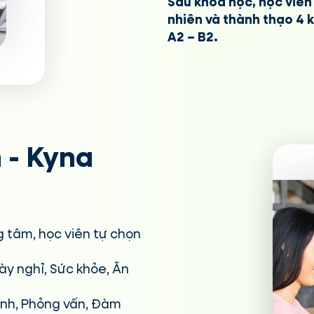
Sau khóa học, học viên 
nhiên và thành thạo 4 
A2 – B2.
 - Kyna
g tâm, học viên tự chọn
gày nghỉ, Sức khỏe, Ăn
rình, Phỏng vấn, Đàm