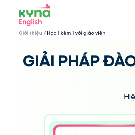
Giới thiệu
/
Học 1 kèm 1 với giáo viên
GIẢI PHÁP ĐÀO
Hi