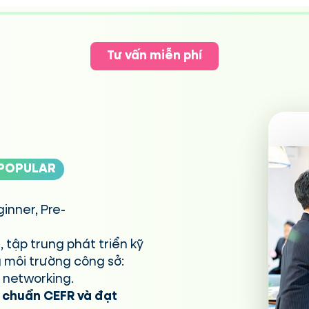
Tư vấn miễn phí
POPULAR
inner, Pre-
 tập trung phát triển kỹ
 môi trường công sở:
à networking.
g chuẩn CEFR và đạt