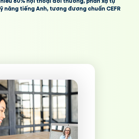
hiểu 80% hội thoại đời thường, phản xạ tự
kỹ năng tiếng Anh, tương đương chuẩn CEFR