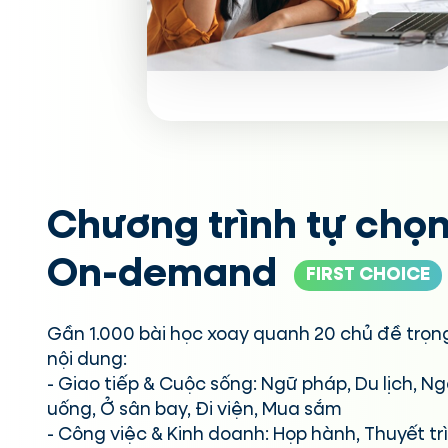
Chương trình tự chọn
On-demand
FIRST CHOICE
Gần 1.000 bài học xoay quanh 20 chủ đề trọn
nội dung:
- Giao tiếp & Cuộc sống: Ngữ pháp, Du lịch, N
uống, Ở sân bay, Đi viện, Mua sắm
- Công việc & Kinh doanh: Họp hành, Thuyết t