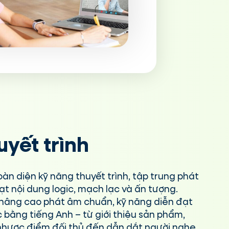
uyết trình
oàn diện kỹ năng thuyết trình, tập trung phát
ạt nội dung logic, mạch lạc và ấn tượng.
 nâng cao phát âm chuẩn, kỹ năng diễn đạt
c bằng tiếng Anh – từ giới thiệu sản phẩm,
 nhược điểm đối thủ đến dẫn dắt người nghe